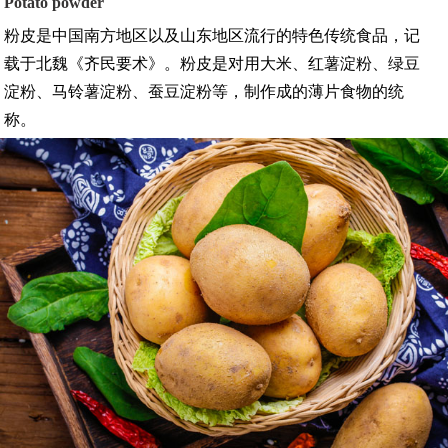
Potato powder
粉皮是中国南方地区以及山东地区流行的特色传统食品，记
载于北魏《齐民要术》。粉皮是对用大米、红薯淀粉、绿豆
淀粉、马铃薯淀粉、蚕豆淀粉等，制作成的薄片食物的统
称。