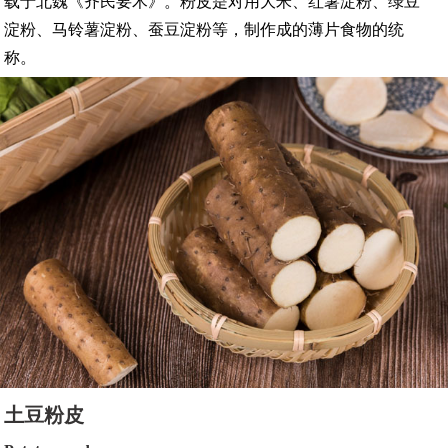
载于北魏《齐民要术》。粉皮是对用大米、红薯淀粉、绿豆
淀粉、马铃薯淀粉、蚕豆淀粉等，制作成的薄片食物的统
称。
土豆粉皮