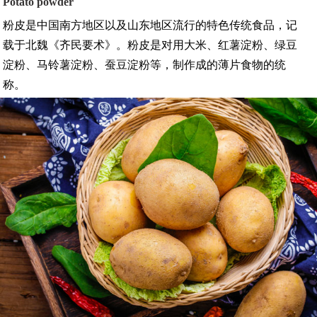
Potato powder
粉皮是中国南方地区以及山东地区流行的特色传统食品，记
载于北魏《齐民要术》。粉皮是对用大米、红薯淀粉、绿豆
淀粉、马铃薯淀粉、蚕豆淀粉等，制作成的薄片食物的统
称。