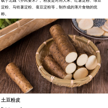
载于北魏《齐民要术》。粉皮是对用大米、红薯淀粉、绿豆
淀粉、马铃薯淀粉、蚕豆淀粉等，制作成的薄片食物的统
称。
土豆粉皮