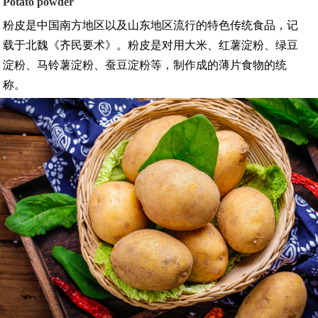
Potato powder
粉皮是中国南方地区以及山东地区流行的特色传统食品，记
载于北魏《齐民要术》。粉皮是对用大米、红薯淀粉、绿豆
淀粉、马铃薯淀粉、蚕豆淀粉等，制作成的薄片食物的统
称。