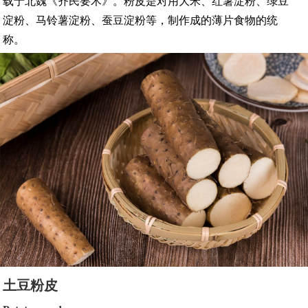
载于北魏《齐民要术》。粉皮是对用大米、红薯淀粉、绿豆
淀粉、马铃薯淀粉、蚕豆淀粉等，制作成的薄片食物的统
称。
土豆粉皮