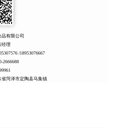
食品有限公司
蒋经理
307576 /18953076667
-2666688
99961
东省菏泽市定陶县马集镇