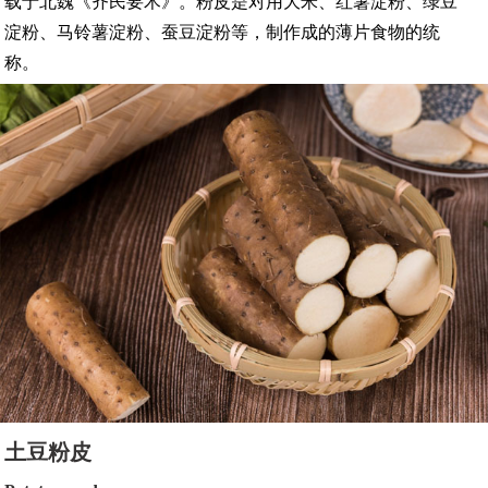
载于北魏《齐民要术》。粉皮是对用大米、红薯淀粉、绿豆
淀粉、马铃薯淀粉、蚕豆淀粉等，制作成的薄片食物的统
称。
土豆粉皮