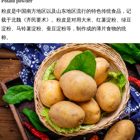
Potato powder
粉皮是中国南方地区以及山东地区流行的特色传统食品，记
载于北魏《齐民要术》。粉皮是对用大米、红薯淀粉、绿豆
淀粉、马铃薯淀粉、蚕豆淀粉等，制作成的薄片食物的统
称。