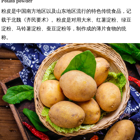
Potato powder
粉皮是中国南方地区以及山东地区流行的特色传统食品，记
载于北魏《齐民要术》。粉皮是对用大米、红薯淀粉、绿豆
淀粉、马铃薯淀粉、蚕豆淀粉等，制作成的薄片食物的统
称。