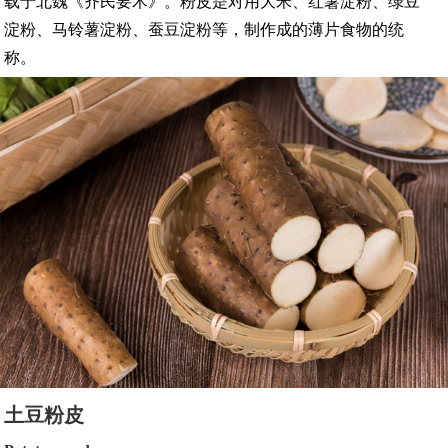
载于北魏《齐民要术》。粉皮是对用大米、红薯淀粉、绿豆
淀粉、马铃薯淀粉、蚕豆淀粉等，制作成的薄片食物的统
称。
土豆粉皮