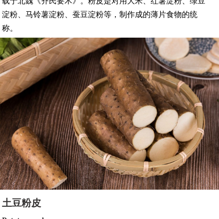
载于北魏《齐民要术》。粉皮是对用大米、红薯淀粉、绿豆
淀粉、马铃薯淀粉、蚕豆淀粉等，制作成的薄片食物的统
称。
土豆粉皮