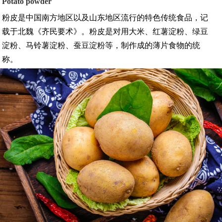
Potato powder
粉皮是中国南方地区以及山东地区流行的特色传统食品，记
载于北魏《齐民要术》。粉皮是对用大米、红薯淀粉、绿豆
淀粉、马铃薯淀粉、蚕豆淀粉等，制作成的薄片食物的统
称。